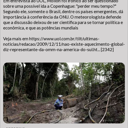
Em entrevista ao UOL, Molion foi irônico ao ser questionado
sobre uma possível ida a Copenhague: "perder meu tempo?"
Segundo ele, somente o Brasil, dentre os países emergentes, dá
importância à conferência da ONU. O meteorologista defende
que a discussão deixou de ser científica para se tornar política e
econômica, e que as potências mundiais
Veja mais em https://www.uol.com.br/tilt/ultimas-
noticias/redacao/2009/12/11/nao-existe-aquecimento-global-
diz-representante-da-omm-na-america-do-sul.ht... [2342]