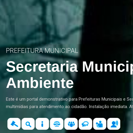
PREFEITURA MUNICIPAL
Secretaria Munici
E
Ende
A
Ambiente
C
T
Tel: 
Este é um portal demonstrativo para Prefeituras Municipais e Se
Usuár
Celu
multimídias para atendimento ao cidadão. Instalação imediata. 
Letra
Letra
A
Letra
Senh
Nome